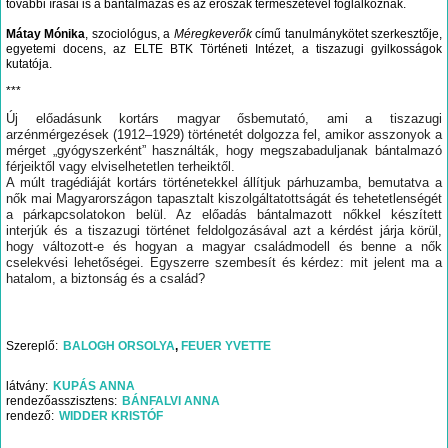
további írásai is a bántalmazás és az erőszak természetével foglalkoznak.
Mátay Mónika
, szociológus, a
Méregkeverők
című tanulmánykötet szerkesztője,
egyetemi docens, az ELTE BTK Történeti Intézet, a tiszazugi gyilkosságok
kutatója.
***
Új előadásunk kortárs magyar ősbemutató, ami a tiszazugi
arzénmérgezések (1912–1929) történetét dolgozza fel, amikor asszonyok a
mérget „gyógyszerként” használták, hogy megszabaduljanak bántalmazó
férjeiktől vagy elviselhetetlen terheiktől.
A múlt tragédiáját kortárs történetekkel állítjuk párhuzamba, bemutatva a
nők mai Magyarországon tapasztalt kiszolgáltatottságát és tehetetlenségét
a párkapcsolatokon belül. Az előadás bántalmazott nőkkel készített
interjúk és a tiszazugi történet feldolgozásával azt a kérdést járja körül,
hogy változott-e és hogyan a magyar családmodell és benne a nők
cselekvési lehetőségei. Egyszerre szembesít és kérdez: mit jelent ma a
hatalom, a biztonság és a család?
Szereplő
BALOGH ORSOLYA
FEUER YVETTE
látvány
KUPÁS ANNA
rendezőasszisztens
BÁNFALVI ANNA
rendező
WIDDER KRISTÓF