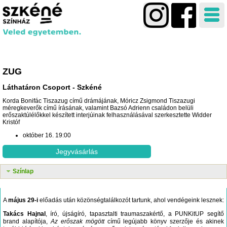
ZUG
Láthatáron Csoport
Szkéné
Korda Bonifác Tiszazug című drámájának, Móricz Zsigmond Tiszazugi
méregkeverők című írásának, valamint Bazsó Adrienn családon belüli
erőszaktúlélőkkel készített interjúinak felhasználásával szerkesztette Widder
Kristóf
október 16. 19:00
Jegyvásárlás
Színlap
A
május 29-i
előadás után közönségtalálkozót tartunk, ahol vendégeink lesznek:
Takács Hajnal
, író, újságíró, t
apasztalti traumaszakértő, a PUNKitUP segítő
brand alapítója,
Az erőszak mögött
című legújabb könyv szerzője és akinek