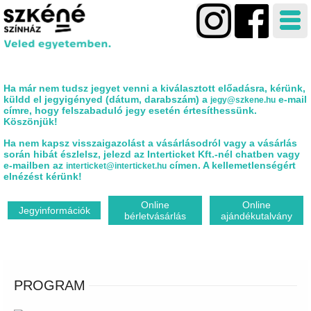
Ha már nem tudsz jegyet venni a kiválasztott előadásra, kérünk,
küldd el jegyigényed (dátum, darabszám) a
e-mail
jegy@szkene.hu
címre, hogy felszabaduló jegy esetén értesíthessünk.
Köszönjük!
Ha nem kapsz visszaigazolást a vásárlásodról vagy a vásárlás
során hibát észlelsz, jelezd az Interticket Kft.-nél chatben vagy
e-mailben az
címen. A kellemetlenségért
interticket@interticket.hu
elnézést kérünk!
Online
Online
Jegyinformációk
bérletvásárlás
ajándékutalvány