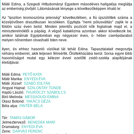
Máté Edina, a Szegedi Hittudományi Egyetem másodéves hallgatója meglátja
az emberiség jövőjét. Látomásának lényege a következőképpen írható le:
Az "ipszilon kromoszóma jelenség" következtében, a fiú újszülöttek száma a
közeljövőben drasztikusan lecsökken. Egyfajta "nemi pólusváltás" zajlik le a
földön száz éven belül. Minden jelentős pozíciót nők foglalnak majd el, a
miniszterelnöktől a pápáig. A végső kataklizma azonban akkor következik be,
amikor találnak Egyiptomban egy négyezer éves, ó- héber cserépdarabot
melyen nőnemben olvasható Isten neve.
Ilyen, és ehhez hasonló víziókat lát tehát Edina. Tapasztalatait megosztja
néhány emberrel, akik teljesen félreértik. Őrültekházába kerül. Sorsa egyre több
hasonlóságot mutat egy kétezer évvel ezelőtti zsidó-szekta alapítójának
életútjával.
Máté Edina
PETŐ KATA
Máté Marika
ENYEDI ÉVA
Máté József
SZABÓ ZOLTÁN
Angyal Hajnal
SZALONTAY TÜNDE
Hajdú László
THURÓCZY SZABOLCS
Bíró Melinda
MESSAOUDI EMINA
Olasz Botond
TAKÁCS GÉZA
Béla atya
PINTÉR BÉLA
Tér
TAMÁS GÁBOR
Jelmeztervező
BENEDEK MARI
Dramaturg
ENYEDI ÉVA
Zene
DARVAS FERENC