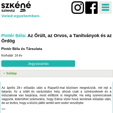
Pintér Béla
Az Őrült, az Orvos, a Tanítványok és az
Ördög
Pintér Béla és Társulata
Korhatár: 16 év
Jegyvásárlás
Színlap
Az április 28-i előadás után a Rapart3-mal közösen megnézzük, mit rejt a
takarás. Az a sötét és varázslatos hely, ahová csak a színészeknek és a
műszaknak van bejárása, most előttünk is megnyílik. Ha elég szerencsések
vagyunk, kiderülhet számunkra, hogy Edina víziói hová kerülnek előadás után,
de az biztos, hogy a közös játék senkit sem sodor veszélybe.
***