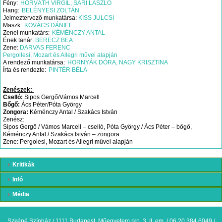
Fény
HORVÁTH VIRGIL, SÁRI LÁSZLŐ
Hang
BELÉNYESI ZOLTÁN
Jelmeztervező munkatársa:
KISS JULCSI
Maszk
KOVÁCS DÁNIEL
Zenei munkatárs
KÉMÉNCZY ANTAL
Ének tanár:
BERECZ BEA
Zene:
DARVAS FERENC
Pergollesi, Mozart és Allegri művei alapján
A rendező munkatársa
HORNYÁK DÓRA, NAGY KRISZTINA
Írta és rendezte
PINTÉR BÉLA
Zenészek:
Cselló:
Sipos Gergő/Vámos Marcell
Bőgő:
Ács Péter/Póta György
Zongora:
Kéménczy Antal / Szakács István
Zenész:
Sipos Gergő / Vámos Marcell – cselló, Póta György / Ács Péter – bőgő,
Kéménczy Antal / Szakács István – zongora
Zene: Pergolesi, Mozart és Allegri művei alapján
Kritikák
Infó
Média
Szkéné Színház / 1111 Budapest, Műegyetem rkp. 3. II. em. / 06 20 384 6049 /