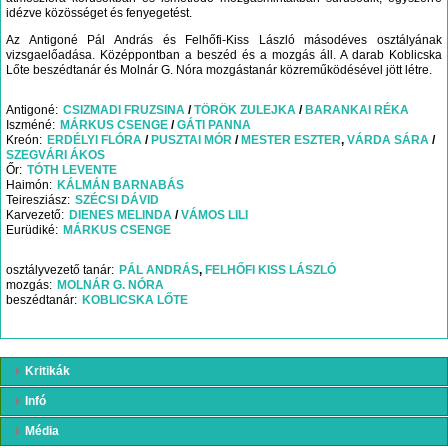
idézve közösséget és fenyegetést.
Az Antigoné Pál András és Felhőfi-Kiss László másodéves osztályának
vizsgaelőadása. Középpontban a beszéd és a mozgás áll. A darab Koblicska
Lőte beszédtanár és Molnár G. Nóra mozgástanár közreműködésével jött létre.
Antigoné
CSIZMADI FRUZSINA
TÖRÖK ZULEJKA
BARANKAI RÉKA
Iszméné
MÁRKUS CSENGE
GÁTI PANNA
Kreón
ERDÉLYI FLÓRA
PUSZTAI MÓR
MESTER ESZTER
VÁRDA SÁRA
SZEGVÁRI ÁKOS
Őr
TÓTH LEVENTE
Haimón
KÁLMÁN BARNABÁS
Teiresziász
SZÉCSI DÁVID
Karvezető
DIENES MELINDA
VÁMOS LILI
Eurüdiké
MÁRKUS CSENGE
osztályvezető tanár
PÁL ANDRÁS
FELHŐFI KISS LÁSZLÓ
mozgás
MOLNÁR G. NÓRA
beszédtanár
KOBLICSKA LŐTE
Kritikák
Infó
Média