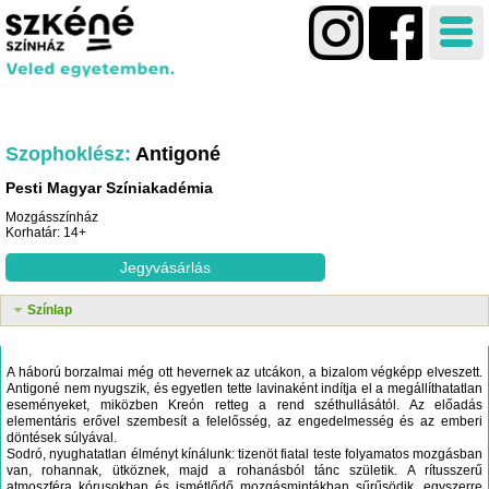
Szophoklész
Antigoné
Pesti Magyar Színiakadémia
Mozgásszínház
Korhatár: 14+
Jegyvásárlás
Színlap
A háború borzalmai még ott hevernek az utcákon, a bizalom végképp elveszett.
Antigoné nem nyugszik, és egyetlen tette lavinaként indítja el a megállíthatatlan
eseményeket, miközben Kreón retteg a rend széthullásától. Az előadás
elementáris erővel szembesít a felelősség, az engedelmesség és az emberi
döntések súlyával.
Sodró, nyughatatlan élményt kínálunk: tizenöt fiatal teste folyamatos mozgásban
van, rohannak, ütköznek, majd a rohanásból tánc születik. A rítusszerű
atmoszféra kórusokban és ismétlődő mozgásmintákban sűrűsödik, egyszerre