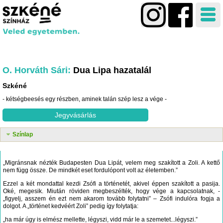
O. Horváth Sári
Dua Lipa hazatalál
Szkéné
- kétségbeesés egy részben, aminek talán szép lesz a vége -
Jegyvásárlás
Színlap
„Migránsnak nézték Budapesten Dua Lipát, velem meg szakított a Zoli. A kettő
nem függ össze. De mindkét eset fordulópont volt az életemben.”
Ezzel a két mondattal kezdi Zsófi a történetét, akivel éppen szakított a pasija.
Oké, megesik. Miután röviden megbeszélték, hogy vége a kapcsolatnak, -
„figyelj, asszem én ezt nem akarom tovább folytatni” – Zsófi indulóra fogja a
dolgot. A „történet kedvéért Zoli” pedig így folytatja:
„ha már úgy is elmész mellette, légyszi, vidd már le a szemetet...légyszi.”