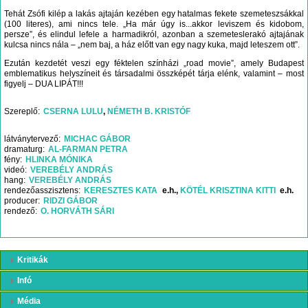
Tehát Zsófi kilép a lakás ajtaján kezében egy hatalmas fekete szemeteszsákkal
(100 literes), ami nincs tele. „Ha már úgy is...akkor leviszem és kidobom,
persze”, és elindul lefele a harmadikról, azonban a szemeteslerakó ajtajának
kulcsa nincs nála – „nem baj, a ház előtt van egy nagy kuka, majd leteszem ott”.
Ezután kezdetét veszi egy féktelen színházi „road movie”, amely Budapest
emblematikus helyszíneit és társadalmi összképét tárja elénk, valamint – most
figyelj – DUA LIPÁT!!!
Szereplő
CSERNA LULU
NÉMETH B. KRISTÓF
látványtervező
MICHAC GÁBOR
dramaturg
AL-FARMAN PETRA
fény
HLINKA MÓNIKA
videó
VEREBÉLY ANDRÁS
hang
VEREBÉLY ANDRÁS
rendezőasszisztens
KERESZTES KATA
e.h.
KÖTÉL KRISZTINA KITTI
e.h.
producer
RIDZI GÁBOR
rendező
O. HORVÁTH SÁRI
Kritikák
Infó
Média