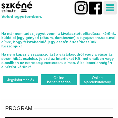
Ha már nem tudsz jegyet venni a kiválasztott előadásra, kérünk,
küldd el jegyigényed (dátum, darabszám) a
e-mail
jegy@szkene.hu
címre, hogy felszabaduló jegy esetén értesíthessünk.
Köszönjük!
Ha nem kapsz visszaigazolást a vásárlásodról vagy a vásárlás
során hibát észlelsz, jelezd az Interticket Kft.-nél chatben vagy
e-mailben az
címen. A kellemetlenségért
interticket@interticket.hu
elnézést kérünk!
Online
Online
Jegyinformációk
bérletvásárlás
ajándékutalvány