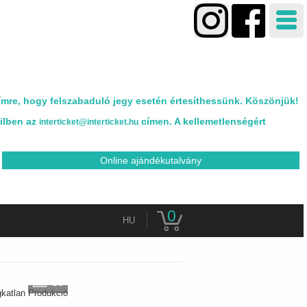
ímre, hogy felszabaduló jegy esetén értesíthessünk. Köszönjük!
ailben az
címen. A kellemetlenségért
interticket@interticket.hu
Online ajándékutalvány