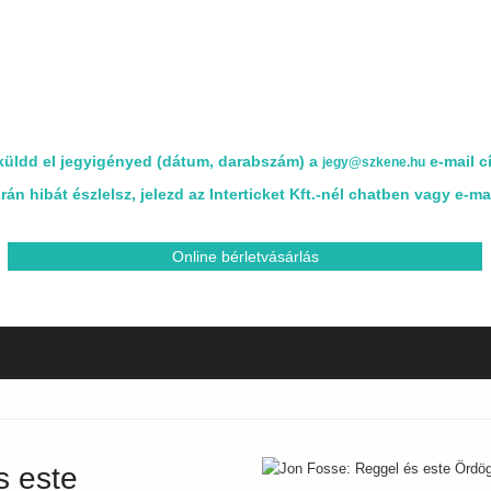
 küldd el jegyigényed (dátum, darabszám) a
e-mail c
jegy@szkene.hu
án hibát észlelsz, jelezd az Interticket Kft.-nél chatben vagy e-m
Online bérletvásárlás